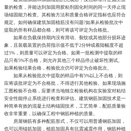
量的检查，并能达到加固用胶粘剂固化时间的同一天停止现
场锚固能力检查。其检验方法和质量合格评定指标也应符合
规定。如何确保建筑加固植筋没有问题?如果从检验批次中
提取的所有样品都合格，则可将该可评定为合格批。
如果在负载保持期内没有滑动、裂纹或其他部分损坏迹
象，且装载装置的负荷指示值不低于2分钟或着陆幅度不超
过5%，则质量可以评定为合格。如果一批检测中提取的样
品只有5%不合格，则允许其他三个样品停止破坏性测试。
如果检验结果合格，检验批次仍可评定为合格批次。
如果从检验批次中提取的样品中有5%以上不合格，则
应将该批评定为不合格批，不得进行其他检验。如果现场施
工图检验不合格，应要求当地独立检验机构在实验室对粘结
安全性能停止系统进行检查和评估。建筑钢筋加固技术是一
种简单有效的混凝土结构锚固技术，工艺简单，配筋质量验
收非常重要，以确保工程中钢筋种植的质量。
房屋钢筋有多种配筋形式，不仅可以用普通钢筋加固，
也可以用锚筋加固，植筋加固具有抗震减震作用，钢筋种植