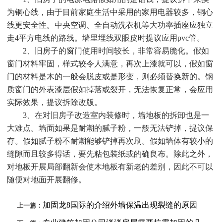
为铜心线，由于目前家庭生活中采用的家用电器较多，铜心
线更安全性。中央空调、全自动洗衣机等大功率插座应独立
走4平方电线的路线。墙里埋线双眼皮时提议应用pvc管。
2、旧房子的窗门使用时间较长，非常容易脆化。假如
窗门材料牢固，样式较令人满意，再次上漆就可以，假如窗
门的材料是木的一般会脱皮或是形变，则必须替换新的。钢
质窗门的外表漆层假如掉落或裂开，无法恢复正常，会应用
实际效果，提议拆除改版。
3、在对旧房子改造室内装修时，墙地板的拆卸也是一
大难点。墙面如果是耐潮的腻子粉，一般无法铲掉，提议保
存。假如腻子粉不耐潮能够铲掉再次刷。假如墙体有较小的
缝隙而且较多得话，要先粘包装纸或的确良布。除此之外，
对地板开展局部翻新会使木地板有新老的差别，因此不可以
随便对地面开展翻修。
加固龙8国际的介绍外墙保温出现裂缝的原因
上一篇：