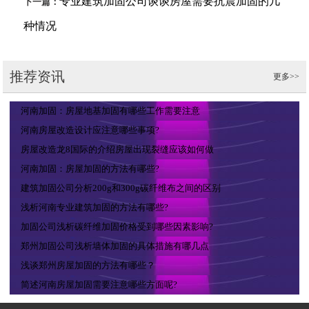
专业建筑加固公司谈谈房屋需要抗震加固的几
下一篇：
种情况
推荐资讯
更多>>
河南加固：房屋地基加固有哪些工作需要注意
河南房屋改造设计应注意哪些事项?
房屋改造龙8国际的介绍房屋出现裂缝应该如何做
河南加固：房屋加固的方法有哪些?
建筑加固公司分析200g和300g碳纤维布之间的区别
浅析河南专业建筑加固的方法有哪些?
加固公司浅析碳纤维加固价格受到哪些因素影响?
郑州加固公司浅析墙体加固的具体措施有哪几点
浅谈郑州房屋加固的方法有哪些？
简述河南房屋加固需要注意哪些方面呢?