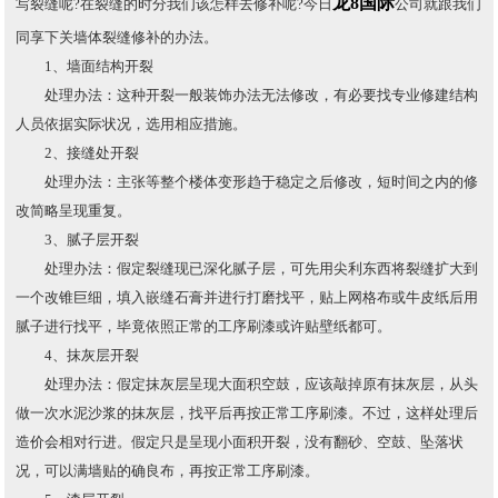
龙8国际
写裂缝呢?在裂缝的时分我们该怎样去修补呢?今日
公司就跟我们
同享下关墙体裂缝修补的办法。
1、墙面结构开裂
处理办法：这种开裂一般装饰办法无法修改，有必要找专业修建结构
人员依据实际状况，选用相应措施。
2、接缝处开裂
处理办法：主张等整个楼体变形趋于稳定之后修改，短时间之内的修
改简略呈现重复。
3、腻子层开裂
处理办法：假定裂缝现已深化腻子层，可先用尖利东西将裂缝扩大到
一个改锥巨细，填入嵌缝石膏并进行打磨找平，贴上网格布或牛皮纸后用
腻子进行找平，毕竟依照正常的工序刷漆或许贴壁纸都可。
4、抹灰层开裂
处理办法：假定抹灰层呈现大面积空鼓，应该敲掉原有抹灰层，从头
做一次水泥沙浆的抹灰层，找平后再按正常工序刷漆。不过，这样处理后
造价会相对行进。假定只是呈现小面积开裂，没有翻砂、空鼓、坠落状
况，可以满墙贴的确良布，再按正常工序刷漆。