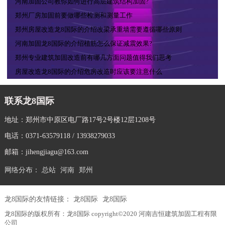
河南加固公司教你如何进行高层建筑结构加固?
郑州厂房加固前要做哪些检测和测量工作
郑州房屋改造龙8国际的介绍改梁承重墙需要遵循哪些原则
河南加固龙8国际的介绍植筋怎么保证减震效果?
郑州专业建筑加固改造前有哪几方面问题值得我们思考
房屋改造龙8国际的介绍危房改造时应该要注意什么
联系龙8国际
地址：郑州市中原区电厂路17号2号楼12层1208号
电话：0371-63579118 / 13938279033
邮箱：
jihengjiagu@163.com
网络分布：
总站
河南
郑州
龙8国际的友情链接：
龙8国际
龙8国际
龙8国际的版权所有：龙8国际 copyright©2020 河南吉恒建筑加固工程有限
公司