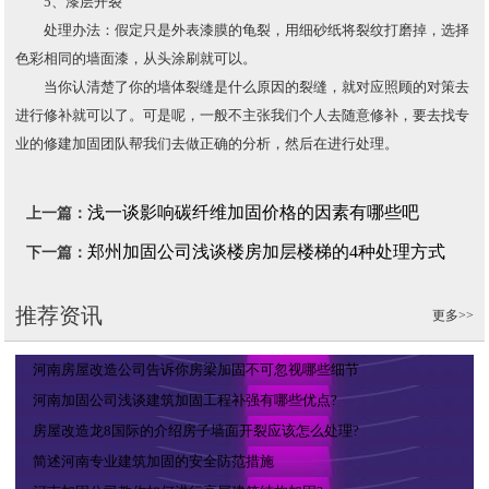
5、漆层开裂
处理办法：假定只是外表漆膜的龟裂，用细砂纸将裂纹打磨掉，选择
色彩相同的墙面漆，从头涂刷就可以。
当你认清楚了你的墙体裂缝是什么原因的裂缝，就对应照顾的对策去
进行修补就可以了。可是呢，一般不主张我们个人去随意修补，要去找专
业的修建加固团队帮我们去做正确的分析，然后在进行处理。
浅一谈影响碳纤维加固价格的因素有哪些吧
上一篇：
郑州加固公司浅谈楼房加层楼梯的4种处理方式
下一篇：
推荐资讯
更多>>
河南房屋改造公司告诉你房梁加固不可忽视哪些细节
河南加固公司浅谈建筑加固工程补强有哪些优点?
房屋改造龙8国际的介绍房子墙面开裂应该怎么处理?
简述河南专业建筑加固的安全防范措施